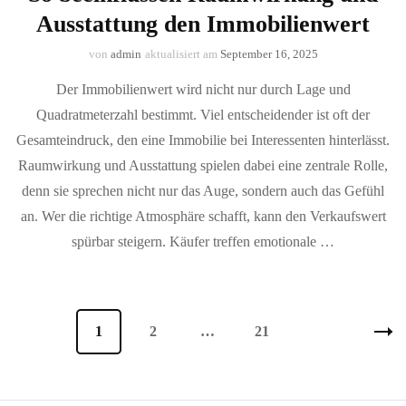
Ausstattung den Immobilienwert
von
admin
aktualisiert am
September 16, 2025
Der Immobilienwert wird nicht nur durch Lage und
Quadratmeterzahl bestimmt. Viel entscheidender ist oft der
Gesamteindruck, den eine Immobilie bei Interessenten hinterlässt.
Raumwirkung und Ausstattung spielen dabei eine zentrale Rolle,
denn sie sprechen nicht nur das Auge, sondern auch das Gefühl
an. Wer die richtige Atmosphäre schafft, kann den Verkaufswert
spürbar steigern. Käufer treffen emotionale …
Seitennummerierung
Seite
1
Seite
2
…
Seite
21
der
Beiträge