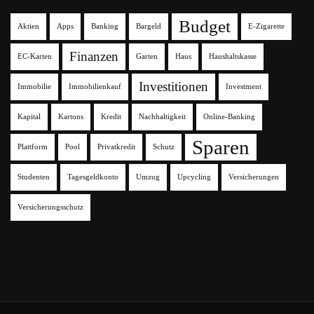
Budget
Aktien
Apps
Banking
Bargeld
E-Zigarette
Finanzen
EC-Karten
Garten
Haus
Haushaltskasse
Investitionen
Immobilie
Immobilienkauf
Investment
Kapital
Kartons
Kredit
Nachhaltigkeit
Online-Banking
Sparen
Plattform
Pool
Privatkredit
Schutz
Studenten
Tagesgeldkonto
Umzug
Upcycling
Versicherungen
Versicherungsschutz