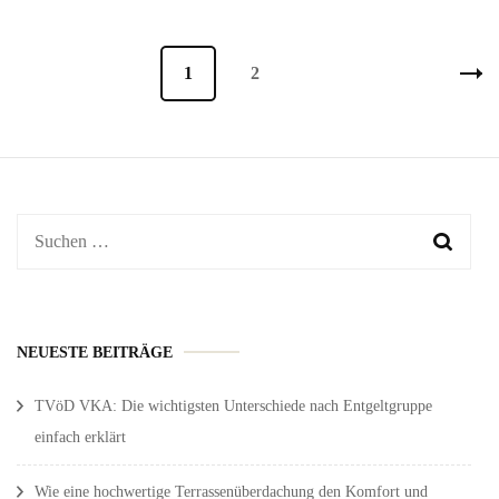
Seitennummerierung
Seite
1
Seite
2
der
Beiträge
Suchen
nach:
NEUESTE BEITRÄGE
TVöD VKA: Die wichtigsten Unterschiede nach Entgeltgruppe
einfach erklärt
Wie eine hochwertige Terrassenüberdachung den Komfort und