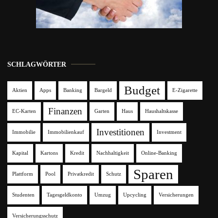
SCHLAGWÖRTER
Budget
Aktien
Apps
Banking
Bargeld
E-Zigarette
Finanzen
EC-Karten
Garten
Haus
Haushaltskasse
Investitionen
Immobilie
Immobilienkauf
Investment
Kapital
Kartons
Kredit
Nachhaltigkeit
Online-Banking
Sparen
Plattform
Pool
Privatkredit
Schutz
Studenten
Tagesgeldkonto
Umzug
Upcycling
Versicherungen
Versicherungsschutz