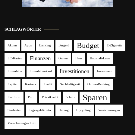
SCHLAGWÖRTER
Budget
Aktien
Apps
Banking
Bargeld
E-Zigarette
Finanzen
EC-Karten
Garten
Haus
Haushaltskasse
Investitionen
Immobilie
Immobilienkauf
Investment
Kapital
Kartons
Kredit
Nachhaltigkeit
Online-Banking
Sparen
Plattform
Pool
Privatkredit
Schutz
Studenten
Tagesgeldkonto
Umzug
Upcycling
Versicherungen
Versicherungsschutz