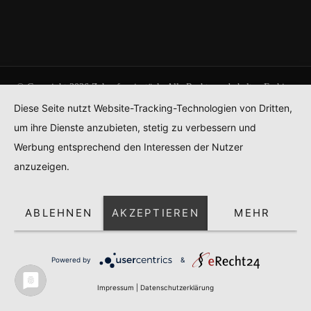
© Copyright 2026
Zehnpfennigstück
. Alle Rechte vorbehalten.
Fashion
Stylist | Entwickelt von
Blossom Themes
. Präsentiert von
WordPress
.
Diese Seite nutzt Website-Tracking-Technologien von Dritten,
Datenschutz
um ihre Dienste anzubieten, stetig zu verbessern und
Werbung entsprechend den Interessen der Nutzer
anzuzeigen.
ABLEHNEN
AKZEPTIEREN
MEHR
Powered by
&
Impressum
|
Datenschutzerklärung