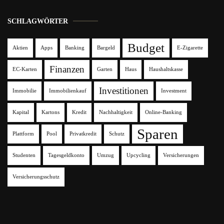
SCHLAGWÖRTER
Budget
Aktien
Apps
Banking
Bargeld
E-Zigarette
Finanzen
EC-Karten
Garten
Haus
Haushaltskasse
Investitionen
Immobilie
Immobilienkauf
Investment
Kapital
Kartons
Kredit
Nachhaltigkeit
Online-Banking
Sparen
Plattform
Pool
Privatkredit
Schutz
Studenten
Tagesgeldkonto
Umzug
Upcycling
Versicherungen
Versicherungsschutz