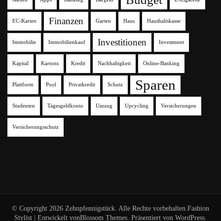
Finanzen
EC-Karten
Garten
Haus
Haushaltskasse
Investitionen
Immobilie
Immobilienkauf
Investment
Kapital
Kartons
Kredit
Nachhaltigkeit
Online-Banking
Sparen
Plattform
Pool
Privatkredit
Schutz
Studenten
Tagesgeldkonto
Umzug
Upcycling
Versicherungen
Versicherungsschutz
© Copyright 2026
Zehnpfennigstück
. Alle Rechte vorbehalten.
Fashion
Stylist | Entwickelt von
Blossom Themes
. Präsentiert von
WordPress
.