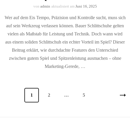
von
admin
aktualisiert am
Juni 16, 2025
Wer auf dem Eis Tempo, Präzision und Kontrolle sucht, muss sich
auf sein Werkzeug verlassen können. Bauer Schlittschuhe gelten
vielen als Maßstab für Leistung und Technik. Doch wann wird
aus einem soliden Schlittschuh ein echter Vorteil im Spiel? Dieser
Beitrag erklärt, wie durchdachte Features den Unterschied
zwischen gutem Spiel und Spitzenleistung ausmachen – ohne
Marketing-Gerede, …
Seitennummerierung
Seite
1
Seite
2
…
Seite
5
der
Beiträge