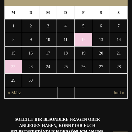
M
D
M
D
F
S
S
1
2
3
4
5
6
7
8
9
10
11
12
13
14
15
16
17
18
19
20
21
22
23
24
25
26
27
28
29
30
« März
Juni »
SOLLTET IHR BESONDERE FRAGEN ODER
ANLIEGEN HABEN, KÖNNT IHR EUCH
SELBSTVERSTÄNDLICH PERSÖNLICH AN UNS