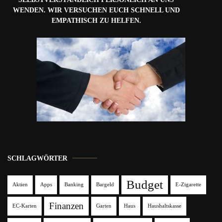
WENDEN. WIR VERSUCHEN EUCH SCHNELL UND
EMPATHISCH ZU HELFEN.
SCHLAGWÖRTER
Budget
Aktien
Apps
Banking
Bargeld
E-Zigarette
Finanzen
EC-Karten
Garten
Haus
Haushaltskasse