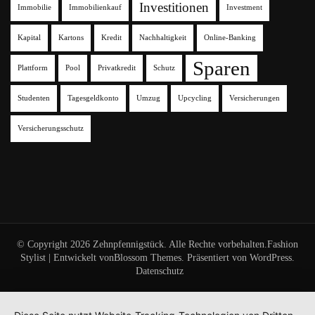
Investitionen
Immobilie
Immobilienkauf
Investment
Kapital
Kartons
Kredit
Nachhaltigkeit
Online-Banking
Sparen
Plattform
Pool
Privatkredit
Schutz
Studenten
Tagesgeldkonto
Umzug
Upcycling
Versicherungen
Versicherungsschutz
© Copyright 2026
Zehnpfennigstück
. Alle Rechte vorbehalten.
Fashion
Stylist | Entwickelt von
Blossom Themes
. Präsentiert von
WordPress
.
Datenschutz