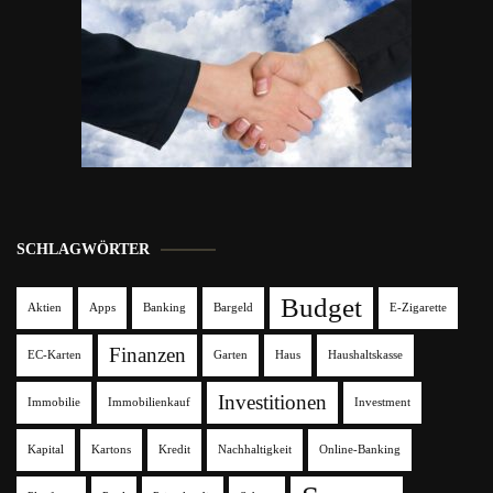
SCHLAGWÖRTER
Budget
Aktien
Apps
Banking
Bargeld
E-Zigarette
Finanzen
EC-Karten
Garten
Haus
Haushaltskasse
Investitionen
Immobilie
Immobilienkauf
Investment
Kapital
Kartons
Kredit
Nachhaltigkeit
Online-Banking