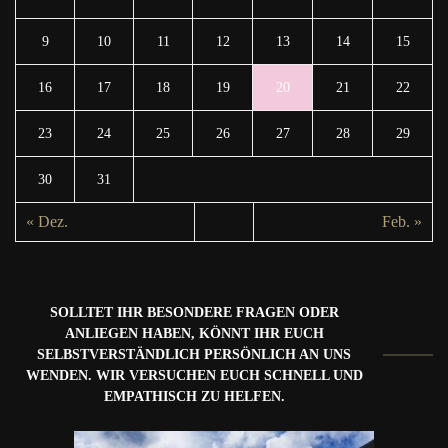
9
10
11
12
13
14
15
16
17
18
19
20
21
22
23
24
25
26
27
28
29
30
31
« Dez.
Feb. »
SOLLTET IHR BESONDERE FRAGEN ODER
ANLIEGEN HABEN, KÖNNT IHR EUCH
SELBSTVERSTÄNDLICH PERSÖNLICH AN UNS
WENDEN. WIR VERSUCHEN EUCH SCHNELL UND
EMPATHISCH ZU HELFEN.