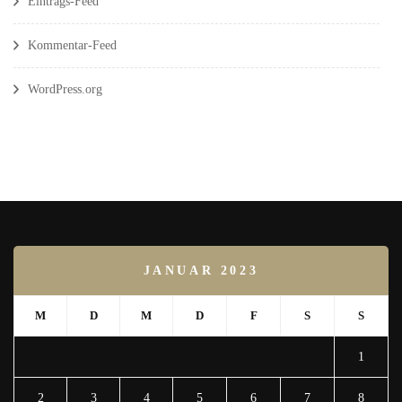
Eintrags-Feed
Kommentar-Feed
WordPress.org
JANUAR 2023
M
D
M
D
F
S
S
1
2
3
4
5
6
7
8