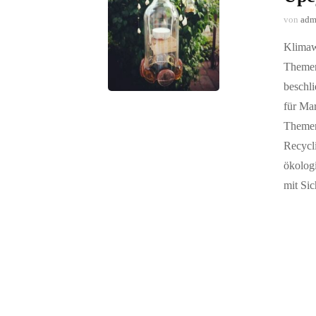
von
adm
Klimaw
Themen,
beschl
für Ma
Themen
Recycl
ökolog
mit Si