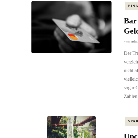
FIN
Bar
Gel
von
adm
Der Tr
verzich
nicht a
viellei
sogar 
Zahlen
SPA
Upc