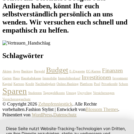
Anliegen haben, könnt Ihr euch
selbstverständlich persönlich an uns
wenden. Wir versuchen euch schnell und
empathisch zu helfen.
Schlagwörter
Budget
Finanzen
Aktien
Apps
Banking
Bargeld
E-Zigarette
EC-Karten
Investitionen
Garten
Haus
Haushaltskasse
Immobilie
Immobilienkauf
Investment
Kapital
Kartons
Kredit
Nachhaltigkeit
Online-Banking
Plattform
Pool
Privatkredit
Schutz
Sparen
Studenten
Tagesgeldkonto
Umzug
Upcycling
Versicherungen
Versicherungsschutz
© Copyright 2026
Zehnpfennigstück
. Alle Rechte
vorbehalten.
Fashion Stylist | Entwickelt von
Blossom Themes
.
Präsentiert von
WordPress
.
Datenschutz
Diese Seite nutzt Website-Tracking-Technologien von Dritten,
um ihre Dienste anzubieten, stetig zu verbessern und