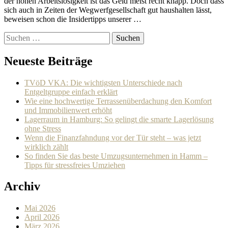
der hohen Arbeitslosigkeit ist das Geld meist recht knapp. Doch dass
sich auch in Zeiten der Wegwerfgesellschaft gut haushalten lässt,
beweisen schon die Insidertipps unserer …
Suchen
nach:
Neueste Beiträge
TVöD VKA: Die wichtigsten Unterschiede nach
Entgeltgruppe einfach erklärt
Wie eine hochwertige Terrassenüberdachung den Komfort
und Immobilienwert erhöht
Lagerraum in Hamburg: So gelingt die smarte Lagerlösung
ohne Stress
Wenn die Finanzfahndung vor der Tür steht – was jetzt
wirklich zählt
So finden Sie das beste Umzugsunternehmen in Hamm –
Tipps für stressfreies Umziehen
Archiv
Mai 2026
April 2026
März 2026