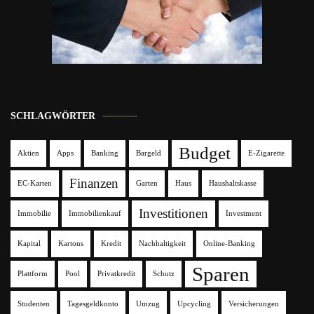
SCHLAGWÖRTER
Budget
Aktien
Apps
Banking
Bargeld
E-Zigarette
Finanzen
EC-Karten
Garten
Haus
Haushaltskasse
Investitionen
Immobilie
Immobilienkauf
Investment
Kapital
Kartons
Kredit
Nachhaltigkeit
Online-Banking
Sparen
Plattform
Pool
Privatkredit
Schutz
Studenten
Tagesgeldkonto
Umzug
Upcycling
Versicherungen