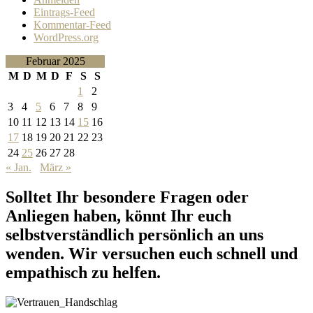
Eintrags-Feed
Kommentar-Feed
WordPress.org
Februar 2025
M
D
M
D
F
S
S
1
2
3
4
5
6
7
8
9
10
11
12
13
14
15
16
17
18
19
20
21
22
23
24
25
26
27
28
« Jan.
März »
Solltet Ihr besondere Fragen oder
Anliegen haben, könnt Ihr euch
selbstverständlich persönlich an uns
wenden. Wir versuchen euch schnell und
empathisch zu helfen.