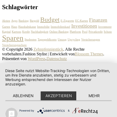
Schlagwörter
Budget
Finanzen
Aktien
Apps
Banking
Bargeld
E-Zigarette
EC-Karten
Investitionen
Garten
Haus
Haushaltskasse
Immobilie
Immobilienkauf
Investment
Kapital
Kartons
Kredit
Nachhaltigkeit
Online-Banking
Plattform
Pool
Privatkredit
Schutz
Sparen
Studenten
Tagesgeldkonto
Umzug
Upcycling
Versicherungen
Versicherungsschutz
© Copyright 2026
Zehnpfennigstück
. Alle Rechte
vorbehalten.
Fashion Stylist | Entwickelt von
Blossom Themes
.
Präsentiert von
WordPress
.
Datenschutz
Diese Seite nutzt Website-Tracking-Technologien von Dritten,
um ihre Dienste anzubieten, stetig zu verbessern und
Werbung entsprechend den Interessen der Nutzer
anzuzeigen.
ABLEHNEN
AKZEPTIEREN
MEHR
Powered by
&