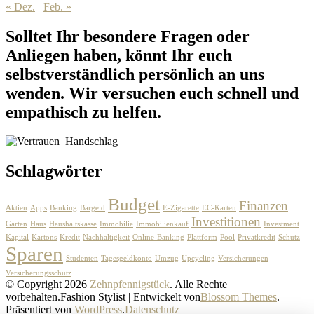
« Dez.
Feb. »
Solltet Ihr besondere Fragen oder
Anliegen haben, könnt Ihr euch
selbstverständlich persönlich an uns
wenden. Wir versuchen euch schnell und
empathisch zu helfen.
Schlagwörter
Budget
Finanzen
Aktien
Apps
Banking
Bargeld
E-Zigarette
EC-Karten
Investitionen
Garten
Haus
Haushaltskasse
Immobilie
Immobilienkauf
Investment
Kapital
Kartons
Kredit
Nachhaltigkeit
Online-Banking
Plattform
Pool
Privatkredit
Schutz
Sparen
Studenten
Tagesgeldkonto
Umzug
Upcycling
Versicherungen
Versicherungsschutz
© Copyright 2026
Zehnpfennigstück
. Alle Rechte
vorbehalten.
Fashion Stylist | Entwickelt von
Blossom Themes
.
Präsentiert von
WordPress
.
Datenschutz