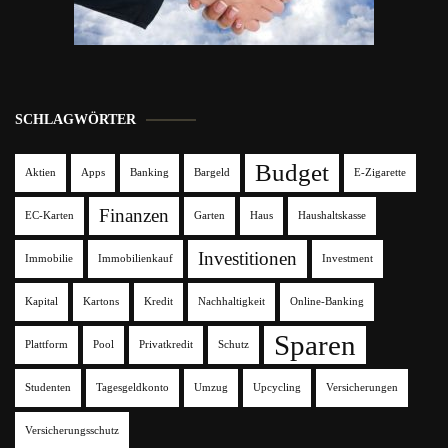
SCHLAGWÖRTER
Budget
Aktien
Apps
Banking
Bargeld
E-Zigarette
Finanzen
EC-Karten
Garten
Haus
Haushaltskasse
Investitionen
Immobilie
Immobilienkauf
Investment
Kapital
Kartons
Kredit
Nachhaltigkeit
Online-Banking
Sparen
Plattform
Pool
Privatkredit
Schutz
Studenten
Tagesgeldkonto
Umzug
Upcycling
Versicherungen
Versicherungsschutz