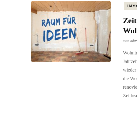
IMM
Zei
Woh
von
adm
Wohntr
Jahrze
wieder 
die Wo
renovie
Zeitlos