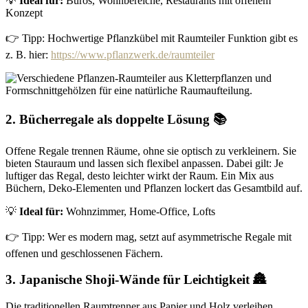
💡
Ideal für:
Büros, Wohnbereiche, Restaurants mit offenem
Konzept
👉 Tipp: Hochwertige Pflanzkübel mit Raumteiler Funktion gibt es
z. B. hier:
https://www.pflanzwerk.de/raumteiler
2. Bücherregale als doppelte Lösung 📚
Offene Regale trennen Räume, ohne sie optisch zu verkleinern. Sie
bieten Stauraum und lassen sich flexibel anpassen. Dabei gilt: Je
luftiger das Regal, desto leichter wirkt der Raum. Ein Mix aus
Büchern, Deko-Elementen und Pflanzen lockert das Gesamtbild auf.
💡
Ideal für:
Wohnzimmer, Home-Office, Lofts
👉 Tipp: Wer es modern mag, setzt auf asymmetrische Regale mit
offenen und geschlossenen Fächern.
3. Japanische Shoji-Wände für Leichtigkeit 🏯
Die traditionellen Raumtrenner aus Papier und Holz verleihen