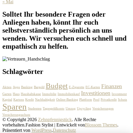
« Mai
Solltet Ihr besondere Fragen oder
Anliegen haben, könnt Ihr euch
selbstverständlich persönlich an uns
wenden. Wir versuchen euch schnell und
empathisch zu helfen.
Schlagwörter
Budget
Finanzen
Aktien
Apps
Banking
Bargeld
E-Zigarette
EC-Karten
Investitionen
Garten
Haus
Haushaltskasse
Immobilie
Immobilienkauf
Investment
Kapital
Kartons
Kredit
Nachhaltigkeit
Online-Banking
Plattform
Pool
Privatkredit
Schutz
Sparen
Studenten
Tagesgeldkonto
Umzug
Upcycling
Versicherungen
Versicherungsschutz
© Copyright 2026
Zehnpfennigstück
. Alle Rechte
vorbehalten.
Fashion Stylist | Entwickelt von
Blossom Themes
.
Präsentiert von
WordPress
.
Datenschutz