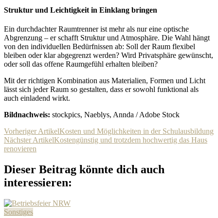
Struktur und Leichtigkeit in Einklang bringen
Ein durchdachter Raumtrenner ist mehr als nur eine optische
Abgrenzung – er schafft Struktur und Atmosphäre. Die Wahl hängt
von den individuellen Bedürfnissen ab: Soll der Raum flexibel
bleiben oder klar abgegrenzt werden? Wird Privatsphäre gewünscht,
oder soll das offene Raumgefühl erhalten bleiben?
Mit der richtigen Kombination aus Materialien, Formen und Licht
lässt sich jeder Raum so gestalten, dass er sowohl funktional als
auch einladend wirkt.
Bildnachweis:
stockpics, Naeblys, Annda / Adobe Stock
Beitragsnavigation
Vorheriger Artikel
Kosten und Möglichkeiten in der Schulausbildung
Nächster Artikel
Kostengünstig und trotzdem hochwertig das Haus
renovieren
Dieser Beitrag könnte dich auch
interessieren:
Sonstiges