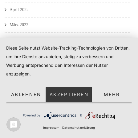
April 2022
März 2022
Februar 2022
Diese Seite nutzt Website-Tracking-Technologien von Dritten,
Januar 2022
um ihre Dienste anzubieten, stetig zu verbessern und
Werbung entsprechend den Interessen der Nutzer
Dezember 2021
anzuzeigen.
November 2021
ABLEHNEN
AKZEPTIEREN
MEHR
Oktober 2021
September 2021
Powered by
&
Impressum
|
Datenschutzerklärung
August 2021