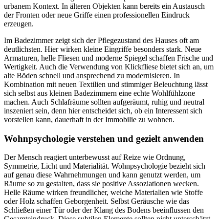
urbanem Kontext. In älteren Objekten kann bereits ein Austausch
der Fronten oder neue Griffe einen professionellen Eindruck
erzeugen.
Im Badezimmer zeigt sich der Pflegezustand des Hauses oft am
deutlichsten. Hier wirken kleine Eingriffe besonders stark. Neue
Armaturen, helle Fliesen und moderne Spiegel schaffen Frische und
Wertigkeit. Auch die Verwendung von Klickfliese bietet sich an, um
alte Böden schnell und ansprechend zu modernisieren. In
Kombination mit neuen Textilien und stimmiger Beleuchtung lässt
sich selbst aus kleinen Badezimmern eine echte Wohlfühlzone
machen. Auch Schlafräume sollten aufgeräumt, ruhig und neutral
inszeniert sein, denn hier entscheidet sich, ob ein Interessent sich
vorstellen kann, dauerhaft in der Immobilie zu wohnen.
Wohnpsychologie verstehen und gezielt anwenden
Der Mensch reagiert unterbewusst auf Reize wie Ordnung,
Symmetrie, Licht und Materialität. Wohnpsychologie bezieht sich
auf genau diese Wahrnehmungen und kann genutzt werden, um
Räume so zu gestalten, dass sie positive Assoziationen wecken.
Helle Räume wirken freundlicher, weiche Materialien wie Stoffe
oder Holz schaffen Geborgenheit. Selbst Geräusche wie das
Schließen einer Tür oder der Klang des Bodens beeinflussen den
Gesamteindruck. Diese subtilen Elemente sollten nicht unterschätzt