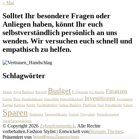
« Mai
Solltet Ihr besondere Fragen oder
Anliegen haben, könnt Ihr euch
selbstverständlich persönlich an uns
wenden. Wir versuchen euch schnell und
empathisch zu helfen.
Schlagwörter
Budget
Finanzen
Aktien
Apps
Banking
Bargeld
E-Zigarette
EC-Karten
Investitionen
Garten
Haus
Haushaltskasse
Immobilie
Immobilienkauf
Investment
Kapital
Kartons
Kredit
Nachhaltigkeit
Online-Banking
Plattform
Pool
Privatkredit
Schutz
Sparen
Studenten
Tagesgeldkonto
Umzug
Upcycling
Versicherungen
Versicherungsschutz
© Copyright 2026
Zehnpfennigstück
. Alle Rechte
vorbehalten.
Fashion Stylist | Entwickelt von
Blossom Themes
.
Präsentiert von
WordPress
.
Datenschutz